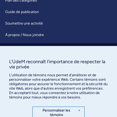
Plan des catégories
Guide de publication
Soumettre une activité
À propos / Nous joindre
L’UdeM reconnaît l’importance de respecter la
vie privée
L’utilisation de témoins nous permet d’améliorer et de
Bureau des communications et
personnaliser votre expérience Web. Certains témoins sont
des relations publiques
obligatoires pour assurer le fonctionnement et la sécurité du
site Web, alors que d’autres enregistrent vos préférences.
3744, rue Jean-Brillant, bureau 490
En acceptant tout, vous consentez à notre utilisation de
Montréal (Québec) H3T 1P1
témoins pour mieux répondre à vos besoins.
Personnaliser les
>
Confidentialité
témoins
Conditions d’utilisation