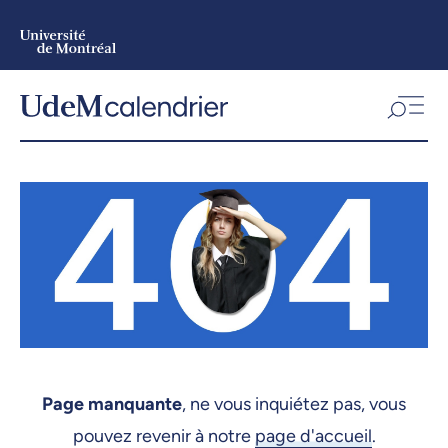
Aller
au
contenu
Aller
au
menu
Page manquante
, ne vous inquiétez pas, vous
pouvez revenir à notre
page d'accueil
.